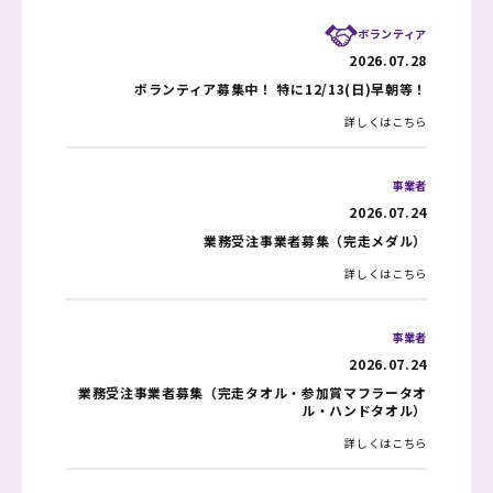
ランナー
事業者
2026.07.10
2026.07.24
ボランティア
2026.07.28
その他
業務受注事業者募集（完走タオル・参加賞マフラータオ
全種目エントリーは終了しました
ル・ハンドタオル）
2026.06.21
ボランティア募集中！ 特に12/13(日)早朝等！
詳しくはこちら
詳しくはこちら
あの“奈良マラソン応援団長”がMCC優秀賞受賞！
詳しくはこちら
詳しくはこちら
ランナー
事業者
2026.05.25
事業者
2026.07.24
その他
メディカルサポートランナーを募集します
2026.07.02
2026.06.11
業務受注事業者募集（完走メダル）
詳しくはこちら
EXPO出展者募集中！
奈良マラソン2025ランナーアンケート報告
詳しくはこちら
詳しくはこちら
詳しくはこちら
事業者
2026.07.24
業務受注事業者募集（完走タオル・参加賞マフラータオ
ル・ハンドタオル）
詳しくはこちら