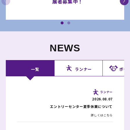
展者募集中！
NEWS
一覧
ランナー
ボラ
ランナー
ランナー
事業者
2026.08.07
2026.08.07
2026.07.24
その他
2026.07.16
エントリーセンター夏季休業について
エントリーセンター夏季休業について
業務受注事業者募集（完走メダル）
モバイルAED隊 募集中！
詳しくはこちら
詳しくはこちら
詳しくはこちら
詳しくはこちら