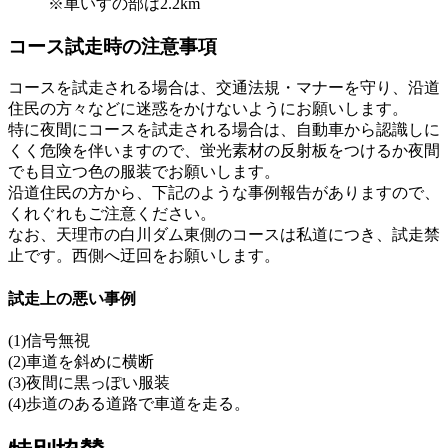
※車いすの部は2.2km
コース試走時の注意事項
コースを試走される場合は、交通法規・マナーを守り、沿道
住民の方々などに迷惑をかけないようにお願いします。
特に夜間にコースを試走される場合は、自動車から認識しに
くく危険を伴いますので、蛍光素材の反射板をつけるか夜間
でも目立つ色の服装でお願いします。
沿道住民の方から、下記のような事例報告がありますので、
くれぐれもご注意ください。
なお、天理市の白川ダム東側のコースは私道につき、試走禁
止です。西側へ迂回をお願いします。
試走上の悪い事例
(1)信号無視
(2)車道を斜めに横断
(3)夜間に黒っぽい服装
(4)歩道のある道路で車道を走る。