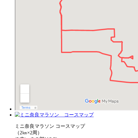
ミニ奈良マラソン コースマップ
（2㎞×2周）