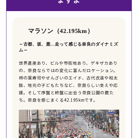
マラソン（42.195km）
～古都、坂、鹿...走って感じる奈良のダイナミズ
ム～
世界遺産あり、ビルや市街地あり、ゲキザカあり
の、奈良ならではの変化に富んだロケーション。
柿の葉寿司やぜんざいのエイド、古代衣装や和太
鼓、地元の子どもたちなど、奈良らしい支えや応
援。そして序盤と終盤に出会う奈良公園の鹿た
ち。奈良を感じまくる42.195kmです。