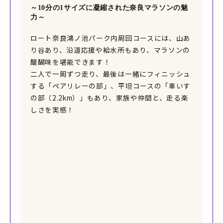
～10分の1サイズに凝縮された奈良マラソンの魅
力～
ロート奈良鴻ノ池パーク内周回コースには、山あ
り谷あり、沿道応援や給水所もあり、マラソンの
醍醐味を堪能できます！
二人で一周ずつ走り、最後は一緒にフィニッシュ
する「ペアリレーの部」、平坦コースの「車いす
の部（2.2km）」もあり、家族や仲間と、走る楽
しさを実感！