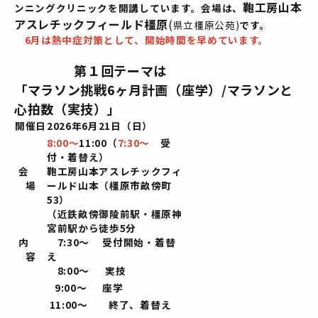
鞄工房山本
ンニングクリニックを開講しています。会場は、
アスレチックフィールド橿原
(
県立橿原公苑)
です
。
6月は
熱中症対策として、開始時間を早めています。
第１回テーマは
「マラソン挑戦6ヶ月計画（座学）/マラソンと
心拍数（実技）」
開催日
2026
年
6
月21
日（日）
8:
00
～
11:0
0
（
7
:30
～
受
付・着替え）
会
鞄工房山本アスレチックフィ
場
ールド山本（橿原市畝傍町
53
）
（近鉄畝傍御陵前駅・橿原神
宮前駅から徒歩
5
分
内
7:30
～ 受付開始・着替
容
え
8:00
～
実技
9:00
～ 座学
11:00
～ 終了、着替え